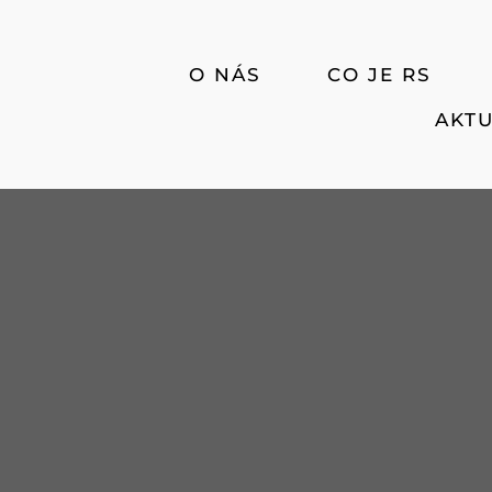
O NÁS
CO JE RS
AKTU