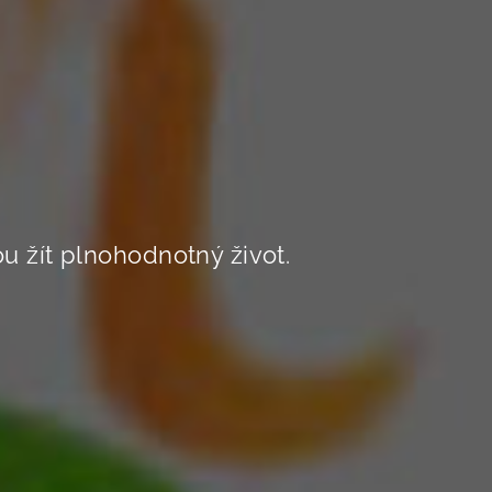
 žít plnohodnotný život.