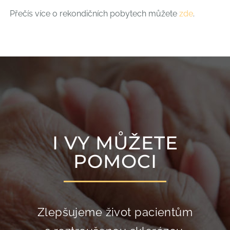
Přečís více o rekondičních pobytech můžete
zde
.
I VY MŮŽETE
POMOCI
Zlepšujeme život pacientům